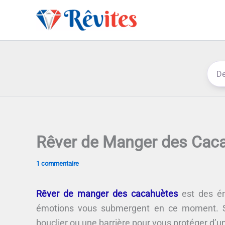
Aller
au
contenu
Rêver de Manger des Cac
1 commentaire
Rêver de manger des cacahuètes
est des ém
émotions vous submergent en ce moment. So
bouclier ou une barrière pour vous protéger d’un