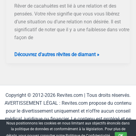
Graines
Rêver de cacahuètes est lié à une relation et des
D’arachide
pensées. Votre rêve signifie que vous vous libérez
d’une situation ou d’une relation non désirée. Il est
significatif de noter que il y a une faiblesse dans votre
façon de
Rêver
Découvrez d'autres rêvites de diamant »
de
Cacahuètes
Copyright © 2012-2026 Revites.com | Tous droits réservés.
AVERTISSEMENT LÉGAL : Revites.com propose du contenu
pour le divertissement uniquement et n'offre aucun conseil
médical, juridique ou financier. Le contenu est protégé et ne
Nous positionnons les cookies en nous limitant aux objectifs énoncés dans
peut être reproduit sans autorisation.
la politique de données et conformément à la législation. Pour plus de
détails, vous pouvez consulter notre Politique de Confidentialité.
OK