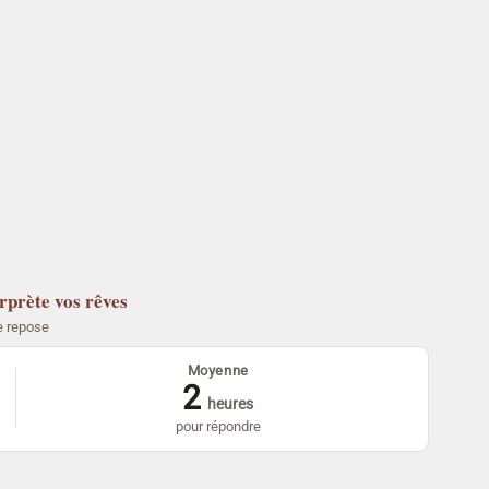
erprète vos rêves
e repose
Moyenne
2
heures
pour répondre