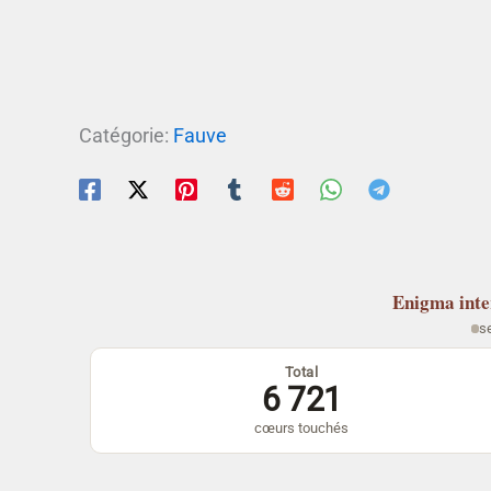
Catégorie:
Fauve
Enigma
int
s
Total
6 721
cœurs touchés