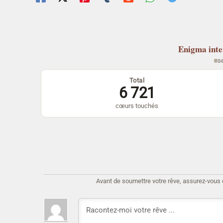
Enigma
int
s
Total
6 721
cœurs touchés
Avant de soumettre votre rêve, assurez-vous d'