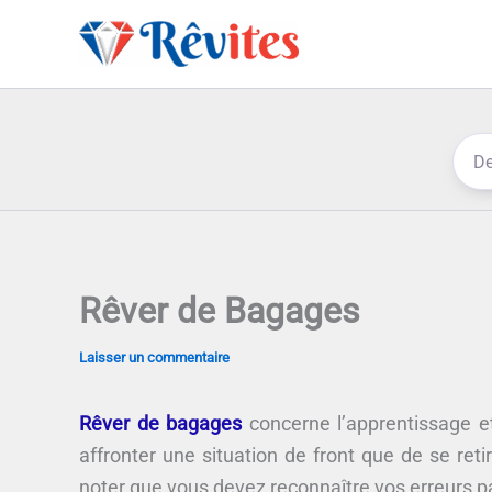
Aller
au
contenu
Rêver de Bagages
Laisser un commentaire
Rêver de bagages
concerne l’apprentissage et
affronter une situation de front que de se reti
noter que vous devez reconnaître vos erreurs pa