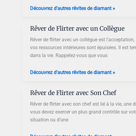
Rêver
Découvrez d'autres rêvites de diamant »
de
Flirter
Rêver de Flirter avec un Collègue
avec
le
Rêver de flirter avec un collègue est l’acceptation
Président
vos ressources intérieures sont épuisées. Il est t
dans la vie. Rappelez-vous que vous
Rêver
Découvrez d'autres rêvites de diamant »
de
Flirter
Rêver de Flirter avec Son Chef
avec
un
Rêver de flirter avec son chef est lié à la vie, une 
Collègue
vous devez exercer un plus grand contrôle sur vo
situation ou d’une